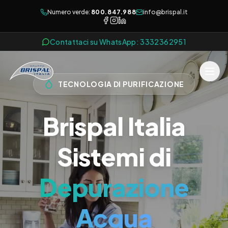
Numero verde:
800.847.988
info@brispal.it
Contattaci su WhatsApp: 3332362951
TECNOLOGIA DI PURIFICAZIONE
Brispal Italia
Sistemi di
Depurazione
Acqua