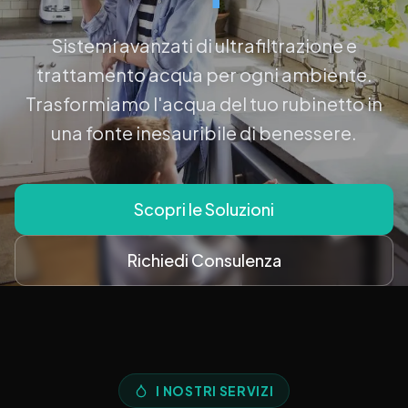
Sistemi avanzati di ultrafiltrazione e
trattamento acqua per ogni ambiente.
Trasformiamo l'acqua del tuo rubinetto in
una fonte inesauribile di benessere.
Scopri le Soluzioni
Richiedi Consulenza
I NOSTRI SERVIZI